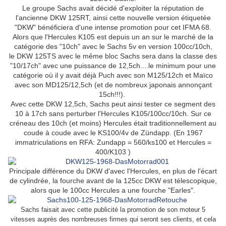
Le groupe Sachs avait décidé d'exploiter la réputation de
l'ancienne DKW 125RT, ainsi cette nouvelle version étiquetée
"DKW" bénéficiera d'une intense promotion pour cet IFMA 68.
A
lors que l'Hercules K105 est depuis un an sur le marché de la
catégorie des "10ch" avec le Sachs 5v en version 100cc/10ch,
le DKW 125TS avec le même bloc Sachs sera dans la classe des
"10/17ch" avec une puissance de 12,5ch....le minimum pour une
catégorie où
il y avait déjà Puch avec son M125/12ch et Maïco
avec son MD125/12,5ch (et de nombreux japonais annonçant
15ch!!!).
Avec cette DKW 12,5ch, Sachs peut ainsi tester ce segment des
10 à 17ch sans perturber l'Hercules K105/100cc/10ch. Sur ce
créneau des 10ch (et moins) Hercules était traditionnellement au
coude à coude avec le KS100/4v de Zündapp. (En 1967
immatriculations en RFA: Zundapp = 560/ks100 et Hercules =
400/K103 )
Principale différence du DKW d'avec l'Hercules, en plus de l'écart
de cylindrée, la fourche avant de la 125cc DKW est télescopique,
alors que le 100cc Hercules a une fourche "Earles".
Sachs faisait avec cette publicité la promotion de son moteur 5
vitesses auprès des nombreuses firmes qui seront ses clients, et cela