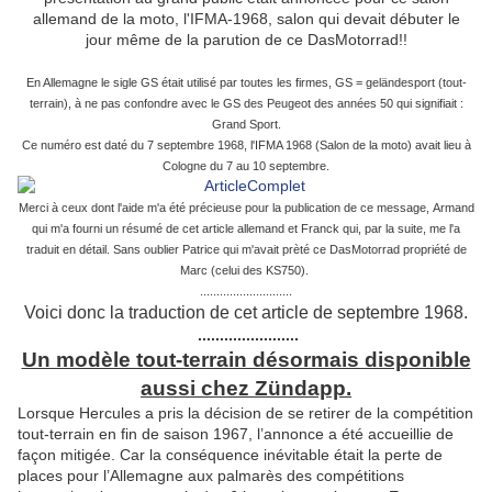
allemand de la moto, l'IFMA-1968, salon qui devait débuter le
jour même de la parution de ce DasMotorrad!!
En Allemagne le sigle GS était utilisé par toutes les firmes, GS = geländesport (tout-
terrain), à ne pas confondre avec le GS des Peugeot des années 50 qui signifiait :
Grand Sport.
Ce numéro est daté du 7 septembre 1968, l'IFMA 1968 (Salon de la moto) avait lieu à
Cologne du 7 au 10 septembre.
Merci à ceux dont l'aide m'a été précieuse pour la publication de ce message, Armand
qui m'a fourni un résumé de cet article allemand et Franck qui, par la suite, me l'a
traduit en détail. Sans oublier Patrice qui m'avait prèté ce DasMotorrad propriété de
Marc (celui des KS750).
............................
Voici donc la traduction de cet article de septembre 1968.
.......................
Un modèle tout-terrain désormais disponible
aussi chez Zündapp.
Lorsque Hercules a pris la décision de se retirer de la compétition
tout-terrain en fin de saison 1967, l’annonce a été accueillie de
façon mitigée. Car la conséquence inévitable était la perte de
places pour l’Allemagne aux palmarès des compétitions