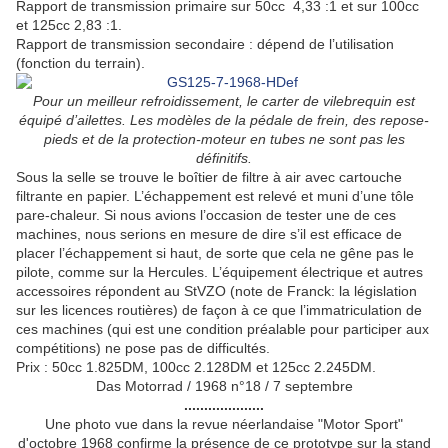
Rapport de transmission primaire sur 50cc 4,33 :1 et sur 100cc
et 125cc 2,83 :1.
Rapport de transmission secondaire : dépend de l’utilisation
(fonction du terrain).
Pour un meilleur refroidissement, le carter de vilebrequin est
équipé d’ailettes. Les modèles de la pédale de frein, des repose-
pieds et de la protection-moteur en tubes ne sont pas les
définitifs.
Sous la selle se trouve le boîtier de filtre à air avec cartouche
filtrante en papier. L’échappement est relevé et muni d’une tôle
pare-chaleur. Si nous avions l’occasion de tester une de ces
machines, nous serions en mesure de dire s’il est efficace de
placer l’échappement si haut, de sorte que cela ne gêne pas le
pilote, comme sur la Hercules. L’équipement électrique et autres
accessoires répondent au StVZO (note de Franck: la législation
sur les licences routières) de façon à ce que l’immatriculation de
ces machines (qui est une condition préalable pour participer aux
compétitions) ne pose pas de difficultés.
Prix : 50cc 1.825DM, 100cc 2.128DM et 125cc 2.245DM.
Das Motorrad / 1968 n°18 / 7 septembre
....................
Une photo vue dans la revue néerlandaise "Motor Sport"
d'octobre 1968 confirme la présence de ce prototype sur la stand