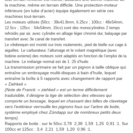
la machine, même en terrain difficile. Une protection-moteur
inférieure (en tube d’acier) équipe également en série ces
machines tout-terrain.
Les moteurs utilisés (50cc : 39x41.8mm, 6.25cv ; 100cc : 48x54mm,
12.5cv ; 125cc : 54x54mm, 15cv) sont des monocylindres 2 temps
refroidis par air, avec cylindre en alliage léger chromé dur, balayage par
transfert avec 3e canal de transfert.
Le vilebrequin est monté sur trois roulements, pied de bielle sur cage à
aiguilles. Le carburateur, l’allumage et le volant magnétique (avec
bobine externe) des moteurs sont adaptés en fonction de l’emploi de la
machine. Le mélange normal est de 1 :25 d’huile.
La transmission primaire se fait par un pignon à taille oblique qui
entraîne un embrayage muliti-disques à bain d’huile, lequel
entraîne la boîte à 5 rapports avec changement de rapport par
« Ziehkeil ».
(Note de Franck: « ziehkeil » est un terme difficilement
traduisible, il désigne la tige de sélection des vitesses qui
comporte un bossage, lequel en chassant des billes de clavetage
vers l’extérieur verrouille les pignons fous sur l’arbre de boite,
système employé chez Zündapp sur de nombreux petits deux
temps).
Rapports de boite : sur le 50cc 3,78 2,38 1,59 1,25 0,91 :1. Sur
100cc et 125cc : 3,4 2,21 1,59 1,20 0,96 :1.