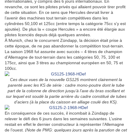
internationales, y compris des 6 jours internationaux. En
revanche, ce sont les pilotes privés qui allaient pouvoir tirer profit
de cette situation. En ce sens que Hercules devrait livrer à
l’avenir des machines tout terrain compétitives dans les
cylindrées 50,100 et 125cc (entre temps la catégorie 75cc s’y est
ajoutée). De plus la « coupe Hercules » a encore été élargie aux
pilotes licenciés depuis déjà quelques années.
À Munich, chez le concurrent Zündapp, la décision était prise à
cette époque, de ne pas abandonner la compétition tout-terrain.
La saison 1968 fut assurée avec succès – 4 titres de champion
d’Allemagne de tout-terrain dans les catégories 50, 75, 100 et
175cc, ainsi que 3 titres au championnat européen en 50, 75 et
100cc.
Ces deux vues de la nouvelle GS125 montrent clairement la
parenté avec les KS de série : cadre mono-poutre dont le tube
part de la colonne de direction jusqu’à l’axe du bras oscillant et
sur lequel est soudé la partie arrière du cadre constitué de tubes
d’aciers (à la place du caisson en alliage coulé des KS).
En conséquence de ces succès, il incombait à Zündapp de
relever le défi des 6 jours dans les semaines suivantes. L’usine
restait en effet le dernier constructeur à représenter l’Allemagne
de l’ouest.
(Note de PMG: quelques jours après la parution de cet