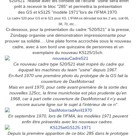
"520/521" réalisé avec les conseils de l'écurie "usine"sera enfin
prêt à recevoir le bloc "285" et permettra la présentation
des GS et kS125 "modèle 1971"lors de l'IFMA 1970.
Le cadre 520 pour GS et le 521 pour KS. L'IFMA se déroulait tout les 2 ans, soit 66,
68, 70, etc....
Ci-dessous, pour la présentation du cadre "520/521" à la presse,
Zündapp organise une démonstration impressionnante pour
prouver sa solidité.....Une plate forme accrochée sous le nouveau
cadre, avec à son bord une quinzaine de personnes et un
exemplaire du nouveau KS125/15ch.
Ce nouveau cadre type 520/521 était inspiré du cadre qui
équipait les machines du team "usine" depuis 1967.
En Avril 1970 une première photo du prototype de la GS fait la
couverture de DasMotorrad.
Mais en avril 1970, pour cette avant-première de la sortie des
nouvelles 125cc, la firme munichoise est plus prudente qu'en
1968, car à part cette couverture de DasMotorrad il n'y avait
encore aucune ligne sur le sujet à l'intérieur de ce n°.
En septembre 1970, lors de l'IFMA
, les modèles 1971 peuvent
enfin être présentés
a
vec les nouveaux cadres
.
Depuis la première apparition de ce bloc 285 dans le prototype