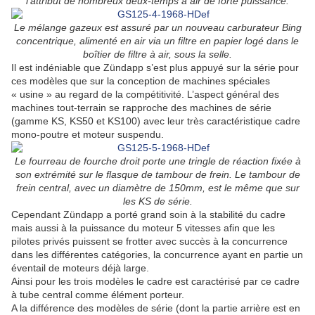
l’attribut de nombreux deux-temps à air de forte puissance.
Le mélange gazeux est assuré par un nouveau carburateur Bing
concentrique, alimenté en air via un filtre en papier logé dans le
boîtier de filtre à air, sous la selle.
Il est indéniable que Zündapp s’est plus appuyé sur la série pour
ces modèles que sur la conception de machines spéciales
« usine » au regard de la compétitivité. L’aspect général des
machines tout-terrain se rapproche des machines de série
(gamme KS, KS50 et KS100) avec leur très caractéristique cadre
mono-poutre et moteur suspendu.
Le fourreau de fourche droit porte une tringle de réaction fixée à
son extrémité sur le flasque de tambour de frein. Le tambour de
frein central, avec un diamètre de 150mm, est le même que sur
les KS de série.
Cependant Zündapp a porté grand soin à la stabilité du cadre
mais aussi à la puissance du moteur 5 vitesses afin que les
pilotes privés puissent se frotter avec succès à la concurrence
dans les différentes catégories, la concurrence ayant en partie un
éventail de moteurs déjà large.
Ainsi pour les trois modèles le cadre est caractérisé par ce cadre
à tube central comme élément porteur.
A la différence des modèles de série (dont la partie arrière est en