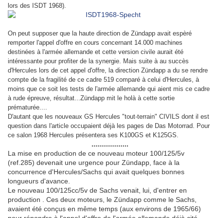
lors des ISDT 1968).
On peut supposer que la haute direction de Zündapp avait espèré
remporter l'appel d'offre en cours concernant 14.000 machines
destinées à l'armée allemande et cette version civile aurait été
intéressante pour profiter de la synergie. Mais suite à au succès
d'Hercules lors de cet appel d'offre, la direction Zündapp a du se rendre
compte de la fragilité de ce cadre 519 comparé à celui d'Hercules, à
moins que ce soit les tests de l'armée allemande qui aient mis ce cadre
à rude épreuve, résultat...Zündapp mit le holà à cette sortie
prématurée....
D'autant que les nouveaux GS Hercules "tout-terrain" CIVILS dont il est
question dans l'article occupaient déjà les pages de Das Motorrad. Pour
ce salon 1968 Hercules présentera ses K100GS et K125GS.
...................
La mise en production de ce nouveau moteur 100/125/5v
(ref.285) devenait une urgence pour Zündapp, face à la
concurrence d'Hercules/Sachs qui avait quelques bonnes
longueurs d'avance.
Le nouveau 100/125cc/5v de Sachs venait, lui, d'entrer en
production . Ces deux moteurs, le Zündapp comme le Sachs,
avaient été conçus en même temps (aux environs de 1965/66)