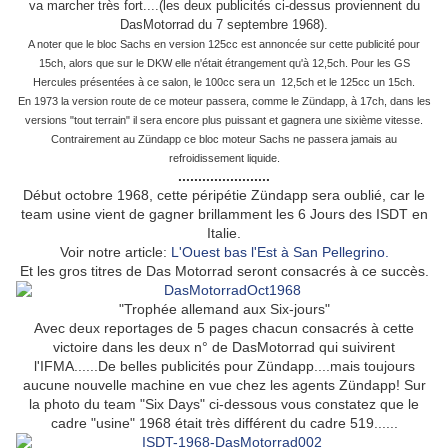
va marcher très fort....(les deux publicités ci-dessus proviennent du
DasMotorrad du 7 septembre 1968).
A noter que le bloc Sachs en version 125cc est annoncée sur cette publicité pour
15ch, alors que sur le DKW elle n'était étrangement qu'à 12,5ch. Pour les GS
Hercules présentées à ce salon, le 100cc sera un 12,5ch et le 125cc un 15ch.
En 1973 la version route de ce moteur passera, comme le Zündapp, à 17ch, dans les
versions "tout terrain" il sera encore plus puissant et gagnera une sixième vitesse.
Contrairement au Zündapp c
e bloc moteur Sachs ne passera jamais au
refroidissement liquide.
.......................
Début octobre 1968, cette péripétie Zündapp sera oublié, car le
team usine vient de gagner brillamment les 6 Jours des ISDT en
Italie.
Voir notre article:
L'Ouest bas l'Est à San Pellegrino.
Et les gros titres de Das Motorrad seront consacrés à ce succès.
"Trophée allemand aux Six-jours"
Avec deux reportages de 5 pages chacun
consacrés
à cette
victoire dans les deux n° de DasMotorrad qui suivirent
l'IFMA......De belles publicités pour Zündapp....mais toujours
aucune nouvelle machine en vue chez les agents Zündapp! Sur
la photo du team "Six Days" ci-dessous vous constatez que le
cadre "usine" 1968 était très différent du cadre 519......