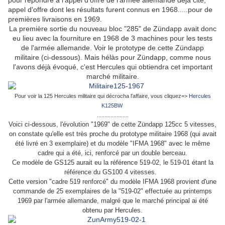
pour répondre à l'appel d'offre de l'armée allemande déjà cité,
appel d'offre dont les résultats furent connus en 1968.....pour de
premières livraisons en 1969.
La première sortie du nouveau bloc "285" de Zündapp avait donc
eu lieu avec la fourniture en 1968 de 3 machines pour les tests
de l'armée allemande. Voir le prototype de cette Zündapp
militaire (ci-dessous). Mais hélàs pour Zündapp, comme nous
l'avons déjà évoqué, c'est Hercules qui obtiendra cet important
marché militaire.
Pour voir la 125 Hercules militaire qui décrocha l'affaire, vous cliquez=>
Hercules
K125BW
.....................
Voici ci-dessous, l'évolution "1969" de cette Zündapp 125cc 5 vitesses,
on constate qu'elle est très proche du prototype militaire 1968 (qui avait
été livré en 3 exemplaire) et du modèle "IFMA 1968" avec le même
cadre qui a été, ici, renforcé par un double berceau.
Ce modèle de GS125 aurait eu la référence 519-02, le 519-01 étant la
référence du GS100 4 vitesses.
Cette version "cadre 519 renforcé" du modèle IFMA 1968 provient d'une
commande de 25 exemplaires de la "519-02" effectuée au printemps
1969 par l'armée allemande, malgré que le marché principal ai été
obtenu par Hercules.