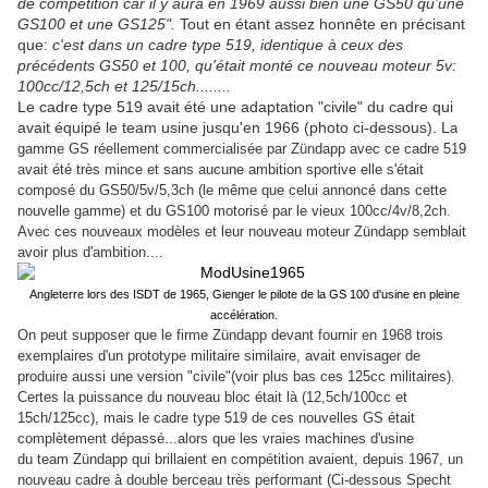
de compétition car il y aura en 1969 aussi bien une GS50 qu’une
GS100 et une GS125".
Tout en étant assez honnête en précisant
que:
c'est dans un cadre type 519, identique à ceux des
précédents GS50 et 100, qu'était monté ce nouveau moteur 5v:
100cc/12,5ch et 125/15ch........
Le cadre type 519 avait été une adaptation "civile" du cadre qui
avait équipé le team usine jusqu'en 1966 (photo ci-dessous). L
a
gamme GS réellement commercialisée par Zündapp avec ce cadre 519
avait été très mince et sans aucune ambition sportive elle s'était
composé du GS50/5v/5,3ch (le même que celui annoncé dans cette
nouvelle gamme) et du GS100 motorisé par le vieux 100cc/4v/8,2ch.
Avec ces nouveaux modèles et leur nouveau moteur Zündapp semblait
avoir plus d'ambition....
Angleterre lors des ISDT de 1965, Gienger le pilote de la GS 100 d'usine en pleine
accélération.
On peut supposer que le firme Zündapp devant fournir en 1968 trois
exemplaires d'un prototype militaire similaire, avait envisager de
produire aussi une version "civile"(voir plus bas ces 125cc militaires).
Certes la puissance du nouveau bloc était là (12,5ch/100cc et
15ch/125cc), mais le cadre type 519 de ces nouvelles GS était
complètement dépassé...alors que les vraies machines d'usine
du team Zündapp qui brillaient en compétition avaient, depuis 1967, un
nouveau cadre à double berceau très performant (Ci-dessous Specht