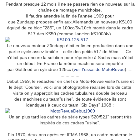
Pendant presque 12 mois il ne se passera rien de nouveau sur la
chaîne de montage munichoise.
Il faudra attendre la fin de l'année 1969 pour
que Zundapp propose enfin aux Allemands un nouveau KS100
équipé de ce bloc "285", un 100cc/5v/10ch monté dans le cadre
517 des KS50 (comme l'ancien kS100/4v).
Le nouveau moteur Zündapp était enfin en production dans une
partie cycle assez limitée....celle des petits 517 de 50cc..... Ce
n'était pas encore la solution pour répondre à Sachs mais c'était
un début. En France la même machine sera importée
par Gottfried en cylindrée 125cc (
voir l'essai de MotoRevue
).....
.................
Début 1969, le rédacteur en chef de Moto-Revue visite l'usine et
le dépt "Course", voici une photographie
réalisée lors de cette
visite on y apperçoit les cadres tubulaires double berceau
des
machines du team"usine", de toute évidence ils sont
identiques à ceux du team "Six Days" 1968 :
Un an plus tard les cadres de série types"520/521" seront très
inspirés de ces cadres "usine".
...............................
Fin 1970, deux ans après cet IFMA 1968, un cadre moderne le