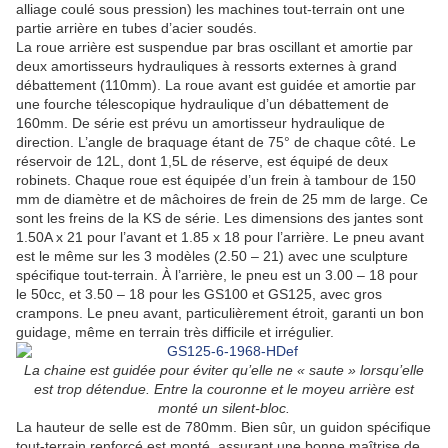
alliage coulé sous pression) les machines tout-terrain ont une
partie arrière en tubes d’acier soudés.
La roue arrière est suspendue par bras oscillant et amortie par
deux amortisseurs hydrauliques à ressorts externes à grand
débattement (110mm). La roue avant est guidée et amortie par
une fourche télescopique hydraulique d’un débattement de
160mm. De série est prévu un amortisseur hydraulique de
direction. L’angle de braquage étant de 75° de chaque côté. Le
réservoir de 12L, dont 1,5L de réserve, est équipé de deux
robinets. Chaque roue est équipée d’un frein à tambour de 150
mm de diamètre et de mâchoires de frein de 25 mm de large. Ce
sont les freins de la KS de série. Les dimensions des jantes sont
1.50A x 21 pour l’avant et 1.85 x 18 pour l’arrière. Le pneu avant
est le même sur les 3 modèles (2.50 – 21) avec une sculpture
spécifique tout-terrain. À l’arrière, le pneu est un 3.00 – 18 pour
le 50cc, et 3.50 – 18 pour les GS100 et GS125, avec gros
crampons. Le pneu avant, particulièrement étroit, garanti un bon
guidage, même en terrain très difficile et irrégulier.
La chaine est guidée pour éviter qu’elle ne « saute » lorsqu’elle
est trop détendue. Entre la couronne et le moyeu arrière est
monté un silent-bloc.
La hauteur de selle est de 780mm. Bien sûr, un guidon spécifique
tout-terrain renforcé est monté, assurant une bonne maîtrise de