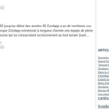
60 jusqu'au début des années 80 Zundapp a eu de nombreux suc
uisque Zündapp entretenait à longueur d'année une équipe de pilote
urse qui se consacraient exclusivement au tout terrain (sauf...
#
]
ARTIC
Souvenir 
Grand Pri
"Special 
Zündapp 
Dans le n
KS50Wate
Enfield fa
Motor Kri
Zündapp 
Bourse M
Les motos
CATÉG
Kreidle