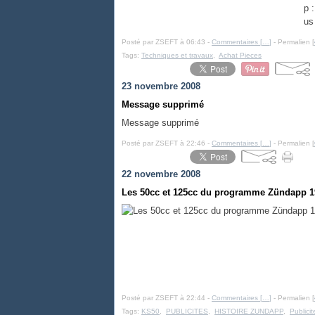
p 
us
Posté par ZSEFT à 06:43 -
Commentaires [
…
]
- Permalien [
Tags:
Techniques et travaux
,
Achat Pieces
23 novembre 2008
Message supprimé
Message supprimé
Posté par ZSEFT à 22:46 -
Commentaires [
…
]
- Permalien [
22 novembre 2008
Les 50cc et 125cc du programme Zündapp 1
Posté par ZSEFT à 22:44 -
Commentaires [
…
]
- Permalien [
Tags:
KS50
,
PUBLICITES
,
HISTOIRE ZUNDAPP
,
Publici