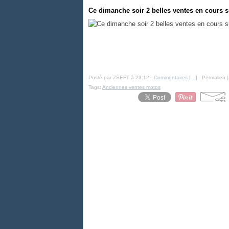
Ce dimanche soir 2 belles ventes en cours 
Posté par ZSEFT à 23:12 -
Commentaires [
…
]
- Permalien [
Tags:
Anciennes ventes motos