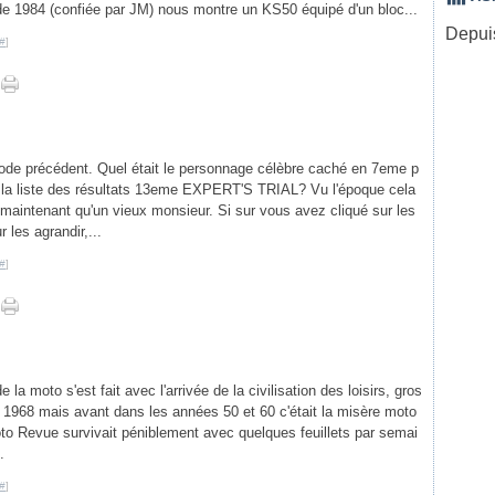
 de 1984 (confiée par JM) nous montre un KS50 équipé d'un bloc...
Depuis
#
]
sode précédent. Quel était le personnage célèbre caché en 7eme p
 la liste des résultats 13eme EXPERT'S TRIAL? Vu l'époque cela
 maintenant qu'un vieux monsieur. Si sur vous avez cliqué sur les
r les agrandir,...
#
]
 la moto s'est fait avec l'arrivée de la civilisation des loisirs, gros
1968 mais avant dans les années 50 et 60 c'était la misère moto
oto Revue survivait péniblement avec quelques feuillets par semai
.
#
]