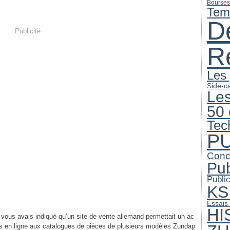
Bourses
Tem
D
Publicité
R
Les
Side-c
Le
50 
Tec
PU
Conc
Pub
Publi
KS
Essais 
HI
 vous avais indiqué qu’un site de vente allemand permettait un ac
s en ligne aux catalogues de pièces de plusieurs modèles Zundap