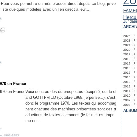
Z
: Pour vous permettre un même accès direct depuis ce blog, je vo
 liste quelques modèles avec un lien direct à leur...
FAME
Hercu
#
]
Zundap
ARCHI
2025
2023
Août
2021
Déce
2020
Nove
2019
Mai
(
2018
Avril
Nove
(
#
]
2017
Mars
Janvi
Mai
(
2016
Févri
Avril
Déce
(
2015
Janvi
Mars
Octo
Déce
2014
Févri
Sept
Nove
Déce
2013
Juille
Sept
Nove
Déce
970 en France
2012
Juin
Juin
Octo
Nove
Déce
(
(
Voici donc au dos du prospectus récupéré, sur le st
2011
Mai
Mai
Sept
Octo
Nove
Déce
(
(
2010
Févri
Avril
Juille
Sept
Octo
Nove
Déce
(
and GOTTFRIED (Octobre 1969, je pense...), c'est
2009
Mars
Juin
Août
Sept
Octo
Nove
Déce
(
donc le programme 1970. Les textes qui accompag
2008
Févri
Mai
Juille
Juille
Sept
Octo
Nove
Déce
(
nent chacune des machines présentées sont des tr
Janvi
Avril
Juin
Juin
Juille
Sept
Octo
Nove
Déce
(
(
(
ALBUM
Mars
Mai
Mai
Juin
Août
Sept
Octo
Nove
(
(
(
aductions de textes allemands (le feuillet est impri
Févri
Avril
Avril
Mai
Juille
Août
Sept
Octo
(
(
(
mé en...
Janvi
Mars
Mars
Avril
Juin
Juille
Août
(
(
Févri
Févri
Mars
Mai
Juin
Juille
(
(
#
]
Janvi
Janvi
Janvi
Avril
Mai
Juin
(
(
(
tes 1968-1983
Mars
Avril
Mai
(
(