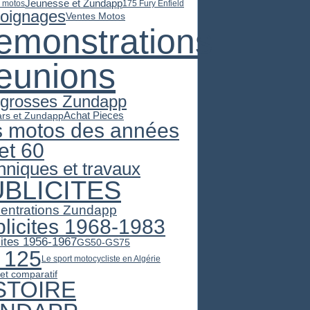
Jeunesse et Zundapp
 motos
175 Fury Enfield
oignages
Ventes Motos
emonstrations
eunions
 grosses Zundapp
Achat Pieces
ars et Zundapp
s motos des années
et 60
hniques et travaux
BLICITES
entrations Zundapp
licites 1968-1983
cites 1956-1967
GS50-GS75
 125
Le sport motocycliste en Algérie
et comparatif
STOIRE