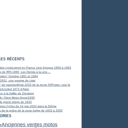
LES RÉCENTS
des cyclos-sport en France 1ere époque 1959 à 1963
x de RFA 1966, Les Honda à la une....
Salon" Octobre 1961 et 1964
1931, une gamme de crise
° de mars/avril/mai 2020 de la revue 50Power- voici le
rCooled 1973 d'Alain
ce à la faillite de Zündapp
tik / Klein-Motor-Sport/1930
le grand virage de 1933
otos Cyclos du 24 mai 2020 dans la Drôme
 de la police de la route belge de 1933 à 2000
ORIES
Anciennes ventes motos
r