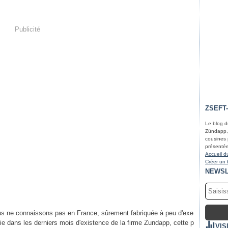
Publicité
ZSEFT
Le blog d
Zündapp, 
cousines 
présentée
Accueil d
Créer un 
NEWSL
s ne connaissons pas en France, sûrement fabriquée à peu d'exe
ie dans les derniers mois d'existence de la firme Zundapp, cette p
VIS