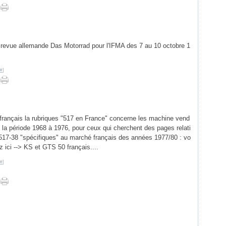
Févri
Mars
Avril
(
Janvi
Févri
Mars
Janvi
Févri
Janvi
a revue allemande Das Motorrad pour l'IFMA des 7 au 10 octobre 1
#
]
 français la rubriques "517 en France" concerne les machine vend
 la période 1968 à 1976, pour ceux qui cherchent des pages relati
517-38 "spécifiques" au marché français des années 1977/80 : vo
z ici --> KS et GTS 50 français....
#
]