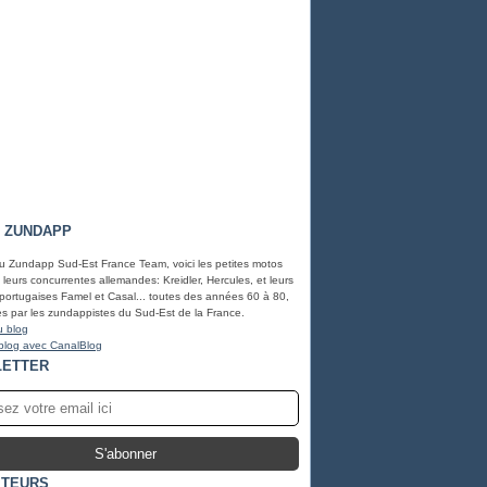
- ZUNDAPP
u Zundapp Sud-Est France Team, voici les petites motos
leurs concurrentes allemandes: Kreidler, Hercules, et leurs
portugaises Famel et Casal... toutes des années 60 à 80,
s par les zundappistes du Sud-Est de la France.
u blog
blog avec CanalBlog
ETTER
ITEURS