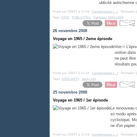
ublicité autrichienne
Posté par ZSEFT à 21:04 -
Commentaires [
…
]
- Permalien [
Tags:
KS50
,
PUBLICITES
,
Publicites 1968-1983
26 novembre 2008
Voyage en 1965 / 2eme épisode
Voir-> L'épi
osition dans
ne peut être
résultats pou
Posté par ZSEFT à 21:24 -
Commentaires [
…
]
- Permalien [
Tags:
GS50-GS75
,
Jacky Ickx
25 novembre 2008
Voyage en 1965 / 1er épisode
Le renouveau de
so modo après 
cyclistique, M
ne d'un papier..
Posté par ZSEFT à 22:29 -
Commentaires [
…
]
- Permalien [