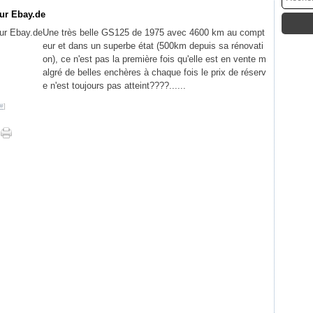
sur Ebay.de
Une très belle GS125 de 1975 avec 4600 km au compt
eur et dans un superbe état (500km depuis sa rénovati
on), ce n'est pas la première fois qu'elle est en vente m
algré de belles enchères à chaque fois le prix de réserv
e n'est toujours pas atteint????......
#
]