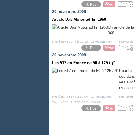
20 novembre 2008
Article Das Motorrad fin 1968
Un article de l
968.
Posté par ZSEFT à 22:33 -
Commentaires [
…
]
- Permalien [
20 novembre 2008
Les 517 en France de 50 à 125 / §1
Pour les
ues dans
ves aux 
us clique
Posté par ZSEFT à 19:04 -
Commentaires [
…
]
- Permalien [
Tags:
KS50
,
HISTOIRE ZUNDAPP