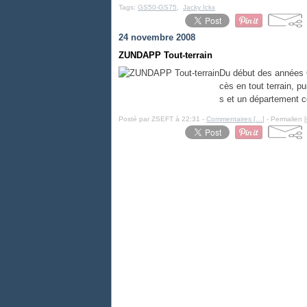
Tags:
GS50-GS75
,
Jacky Ickx
24 novembre 2008
ZUNDAPP Tout-terrain
Du début des années 
cès en tout terrain, p
s et un département co
Posté par ZSEFT à 22:31 -
Commentaires [
…
]
- Permalien [